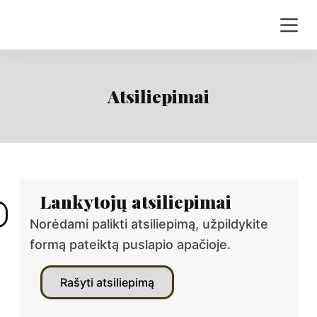
S
k
i
p
t
Atsiliepimai
o
c
o
n
t
Lankytojų atsiliepimai
e
n
Norėdami palikti atsiliepimą, užpildykite
t
formą pateiktą puslapio apačioje.
Rašyti atsiliepimą