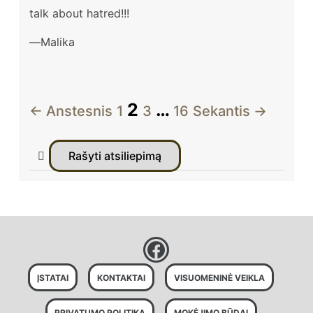
talk about hatred!!!
Malika
2
…
← Anstesnis
1
3
16
Sekantis →
Rašyti atsiliepimą
ĮSTATAI
KONTAKTAI
VISUOMENINĖ VEIKLA
PRIVATUMO POLITIKA
MOKĖJIMO BŪDAI