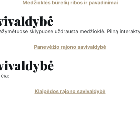
Medžioklės būrelių ribos ir pavadinimai
vivaldybė
i pažymėtuose sklypuose uždrausta medžioklė.
Pilną interak
Panevėžio rajono savivaldybė
vivaldybė
čia:
Klaipėdos rajono savivaldybė