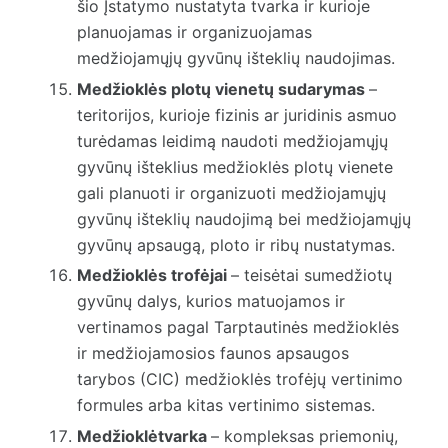
šio Įstatymo nustatyta tvarka ir kurioje
planuojamas ir organizuojamas
medžiojamųjų gyvūnų išteklių naudojimas.
Medžioklės plotų vienetų sudarymas
–
teritorijos, kurioje fizinis ar juridinis asmuo
turėdamas leidimą naudoti medžiojamųjų
gyvūnų išteklius medžioklės plotų vienete
gali planuoti ir organizuoti medžiojamųjų
gyvūnų išteklių naudojimą bei medžiojamųjų
gyvūnų apsaugą, ploto ir ribų nustatymas.
Medžioklės trofėjai
– teisėtai sumedžiotų
gyvūnų dalys, kurios matuojamos ir
vertinamos pagal Tarptautinės medžioklės
ir medžiojamosios faunos apsaugos
tarybos (CIC) medžioklės trofėjų vertinimo
formules arba kitas vertinimo sistemas.
Medžioklėtvarka
– kompleksas priemonių,