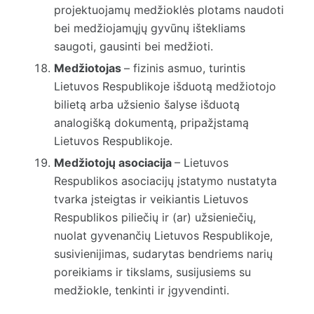
projektuojamų medžioklės plotams naudoti
bei medžiojamųjų gyvūnų ištekliams
saugoti, gausinti bei medžioti.
Medžiotojas
– fizinis asmuo, turintis
Lietuvos Respublikoje išduotą medžiotojo
bilietą arba užsienio šalyse išduotą
analogišką dokumentą, pripažįstamą
Lietuvos Respublikoje.
Medžiotojų asociacija
– Lietuvos
Respublikos asociacijų įstatymo nustatyta
tvarka įsteigtas ir veikiantis Lietuvos
Respublikos piliečių ir (ar) užsieniečių,
nuolat gyvenančių Lietuvos Respublikoje,
susivienijimas, sudarytas bendriems narių
poreikiams ir tikslams, susijusiems su
medžiokle, tenkinti ir įgyvendinti.