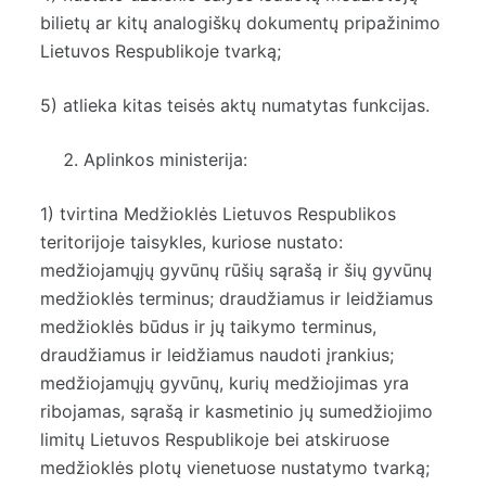
bilietų ar kitų analogiškų dokumentų pripažinimo
Lietuvos Respublikoje tvarką;
5) atlieka kitas teisės aktų numatytas funkcijas.
Aplinkos ministerija:
1) tvirtina Medžioklės Lietuvos Respublikos
teritorijoje taisykles, kuriose nustato:
medžiojamųjų gyvūnų rūšių sąrašą ir šių gyvūnų
medžioklės terminus; draudžiamus ir leidžiamus
medžioklės būdus ir jų taikymo terminus,
draudžiamus ir leidžiamus naudoti įrankius;
medžiojamųjų gyvūnų, kurių medžiojimas yra
ribojamas, sąrašą ir kasmetinio jų sumedžiojimo
limitų Lietuvos Respublikoje bei atskiruose
medžioklės plotų vienetuose nustatymo tvarką;