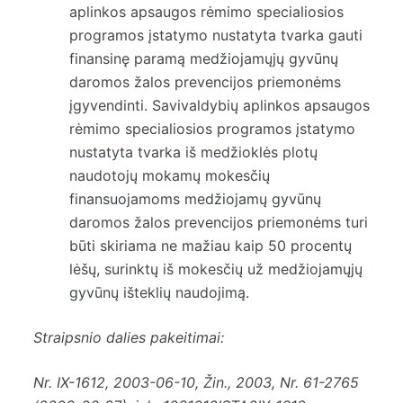
aplinkos apsaugos rėmimo specialiosios
programos įstatymo nustatyta tvarka gauti
finansinę paramą medžiojamųjų gyvūnų
daromos žalos prevencijos priemonėms
įgyvendinti. Savivaldybių aplinkos apsaugos
rėmimo specialiosios programos įstatymo
nustatyta tvarka iš medžioklės plotų
naudotojų mokamų mokesčių
finansuojamoms medžiojamų gyvūnų
daromos žalos prevencijos priemonėms turi
būti skiriama ne mažiau kaip 50 procentų
lėšų, surinktų iš mokesčių už medžiojamųjų
gyvūnų išteklių naudojimą.
Straipsnio dalies pakeitimai:
Nr.
IX-1612
, 2003-06-10, Žin., 2003, Nr. 61-2765