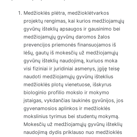
Medžioklės plėtra, medžioklėtvarkos
projektų rengimas, kai kurios medžiojamųjų
gyvūnų išteklių apsaugos ir gausinimo bei
medžiojamųjų gyvūnų daromos žalos
prevencijos priemonės finansuojamos iš
lėšų, gautų iš mokesčių už medžiojamųjų
gyvūnų išteklių naudojimą, kuriuos moka
visi fiziniai ir juridiniai asmenys, įgiję teisę
naudoti medžiojamųjų gyvūnų išteklius
medžioklės plotų vienetuose, išskyrus
biologinio profilio mokslo ir mokymo
įstaigas, vykdančias laukinės gyvūnijos, jos
gyvenamosios aplinkos ir medžioklės
mokslinius tyrimus bei studentų mokymą.
Mokesčių už medžiojamųjų gyvūnų išteklių
naudojimą dydis priklauso nuo medžioklės