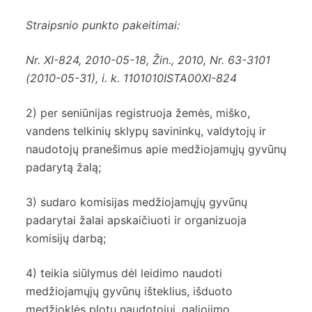
Straipsnio punkto pakeitimai:
Nr.
XI-824
, 2010-05-18, Žin., 2010, Nr. 63-3101
(2010-05-31), i. k. 1101010ISTA00XI-824
2) per seniūnijas registruoja žemės, miško,
vandens telkinių sklypų savininkų, valdytojų ir
naudotojų pranešimus apie medžiojamųjų gyvūnų
padarytą žalą;
3) sudaro komisijas medžiojamųjų gyvūnų
padarytai žalai apskaičiuoti ir organizuoja
komisijų darbą;
4) teikia siūlymus dėl leidimo naudoti
medžiojamųjų gyvūnų išteklius, išduoto
medžioklės plotų naudotojui, galiojimo