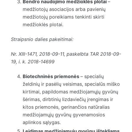
Bendro naudojimo medžioklės plotai
–
medžiotojų asociacijos arba pavienių
medžiotojų poreikiams tenkinti skirti
medžioklės plotai.
Straipsnio dalies pakeitimai:
Nr.
XIII-1471
, 2018-09-11, paskelbta TAR 2018-09-
19, i. k. 2018-14699
Biotechninės priemonės
– specialių
želdinių ir pasėlių veisimas, specialūs miško
kirtimai, papildomas medžiojamųjų gyvūnų
šėrimas, dirbtinių lizdaviečių įrengimas ir
kitos priemonės, gerinančios natūralias
medžiojamųjų gyvūnų gyvenamosios
aplinkos sąlygas.
Leidimas medžiojamųjų gyvūnų ištekliams