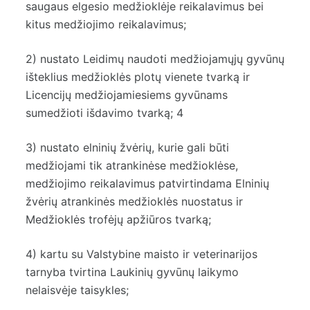
saugaus elgesio medžioklėje reikalavimus bei
kitus medžiojimo reikalavimus;
2) nustato Leidimų naudoti medžiojamųjų gyvūnų
išteklius medžioklės plotų vienete tvarką ir
Licencijų medžiojamiesiems gyvūnams
sumedžioti išdavimo tvarką; 4
3) nustato elninių žvėrių, kurie gali būti
medžiojami tik atrankinėse medžioklėse,
medžiojimo reikalavimus patvirtindama Elninių
žvėrių atrankinės medžioklės nuostatus ir
Medžioklės trofėjų apžiūros tvarką;
4) kartu su Valstybine maisto ir veterinarijos
tarnyba tvirtina Laukinių gyvūnų laikymo
nelaisvėje taisykles;