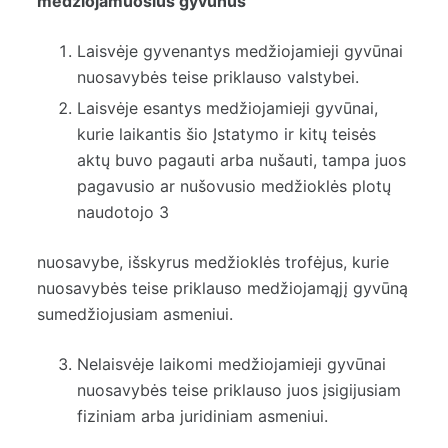
medžiojamuosius gyvūnus
Laisvėje gyvenantys medžiojamieji gyvūnai
nuosavybės teise priklauso valstybei.
Laisvėje esantys medžiojamieji gyvūnai,
kurie laikantis šio Įstatymo ir kitų teisės
aktų buvo pagauti arba nušauti, tampa juos
pagavusio ar nušovusio medžioklės plotų
naudotojo 3
nuosavybe, išskyrus medžioklės trofėjus, kurie
nuosavybės teise priklauso medžiojamąjį gyvūną
sumedžiojusiam asmeniui.
Nelaisvėje laikomi medžiojamieji gyvūnai
nuosavybės teise priklauso juos įsigijusiam
fiziniam arba juridiniam asmeniui.