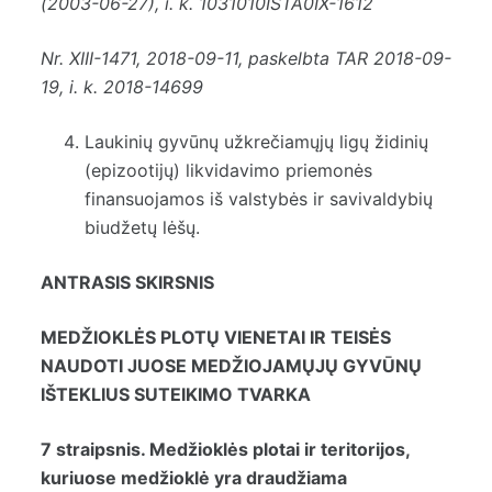
(2003-06-27), i. k. 1031010ISTA0IX-1612
Nr.
XIII-1471
, 2018-09-11, paskelbta TAR 2018-09-
19, i. k. 2018-14699
Laukinių gyvūnų užkrečiamųjų ligų židinių
(epizootijų) likvidavimo priemonės
finansuojamos iš valstybės ir savivaldybių
biudžetų lėšų.
ANTRASIS SKIRSNIS
MEDŽIOKLĖS PLOTŲ VIENETAI IR TEISĖS
NAUDOTI JUOSE MEDŽIOJAMŲJŲ GYVŪNŲ
IŠTEKLIUS SUTEIKIMO TVARKA
7 straipsnis. Medžioklės plotai ir teritorijos,
kuriuose medžioklė yra draudžiama