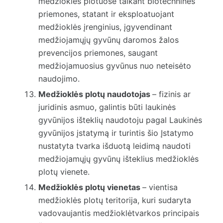
medžioklės plotuose taikant biotechnines
priemones, statant ir eksploatuojant
medžioklės įrenginius, įgyvendinant
medžiojamųjų gyvūnų daromos žalos
prevencijos priemones, saugant
medžiojamuosius gyvūnus nuo neteisėto
naudojimo.
Medžioklės plotų naudotojas
– fizinis ar
juridinis asmuo, galintis būti laukinės
gyvūnijos išteklių naudotoju pagal Laukinės
gyvūnijos įstatymą ir turintis šio Įstatymo
nustatyta tvarka išduotą leidimą naudoti
medžiojamųjų gyvūnų išteklius medžioklės
plotų vienete.
Medžioklės plotų vienetas
– vientisa
medžioklės plotų teritorija, kuri sudaryta
vadovaujantis medžioklėtvarkos principais