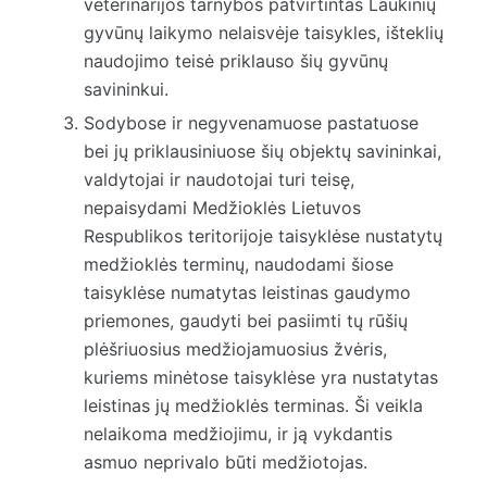
veterinarijos tarnybos patvirtintas Laukinių
gyvūnų laikymo nelaisvėje taisykles, išteklių
naudojimo teisė priklauso šių gyvūnų
savininkui.
Sodybose ir negyvenamuose pastatuose
bei jų priklausiniuose šių objektų savininkai,
valdytojai ir naudotojai turi teisę,
nepaisydami Medžioklės Lietuvos
Respublikos teritorijoje taisyklėse nustatytų
medžioklės terminų, naudodami šiose
taisyklėse numatytas leistinas gaudymo
priemones, gaudyti bei pasiimti tų rūšių
plėšriuosius medžiojamuosius žvėris,
kuriems minėtose taisyklėse yra nustatytas
leistinas jų medžioklės terminas. Ši veikla
nelaikoma medžiojimu, ir ją vykdantis
asmuo neprivalo būti medžiotojas.