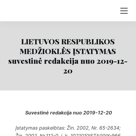
S
k
i
p
t
LIETUVOS RESPUBLIKOS
o
MEDŽIOKLĖS ĮSTATYMAS
c
suvestinė redakcija nuo 2019-12-
o
20
n
t
e
n
t
Suvestinė redakcija nuo 2019-12-20
Įstatymas paskelbtas: Žin. 2002, Nr.
65-2634
;
Žin. 2002, Nr.
112-0
, i. k. 1021010ISTA00IX-966