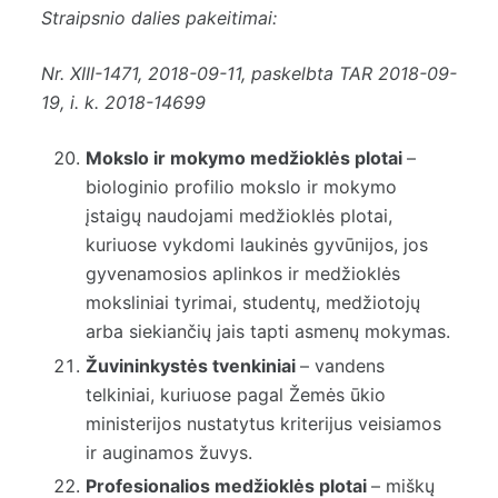
Straipsnio dalies pakeitimai:
Nr.
XIII-1471
, 2018-09-11, paskelbta TAR 2018-09-
19, i. k. 2018-14699
Mokslo ir mokymo medžioklės plotai
–
biologinio profilio mokslo ir mokymo
įstaigų naudojami medžioklės plotai,
kuriuose vykdomi laukinės gyvūnijos, jos
gyvenamosios aplinkos ir medžioklės
moksliniai tyrimai, studentų, medžiotojų
arba siekiančių jais tapti asmenų mokymas.
Žuvininkystės tvenkiniai
– vandens
telkiniai, kuriuose pagal Žemės ūkio
ministerijos nustatytus kriterijus veisiamos
ir auginamos žuvys.
Profesionalios medžioklės plotai
– miškų