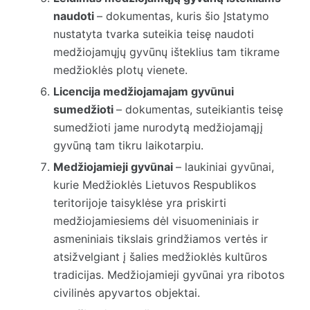
naudoti
– dokumentas, kuris šio Įstatymo
nustatyta tvarka suteikia teisę naudoti
medžiojamųjų gyvūnų išteklius tam tikrame
medžioklės plotų vienete.
Licencija medžiojamajam gyvūnui
sumedžioti
– dokumentas, suteikiantis teisę
sumedžioti jame nurodytą medžiojamąjį
gyvūną tam tikru laikotarpiu.
Medžiojamieji gyvūnai
– laukiniai gyvūnai,
kurie Medžioklės Lietuvos Respublikos
teritorijoje taisyklėse yra priskirti
medžiojamiesiems dėl visuomeniniais ir
asmeniniais tikslais grindžiamos vertės ir
atsižvelgiant į šalies medžioklės kultūros
tradicijas. Medžiojamieji gyvūnai yra ribotos
civilinės apyvartos objektai.