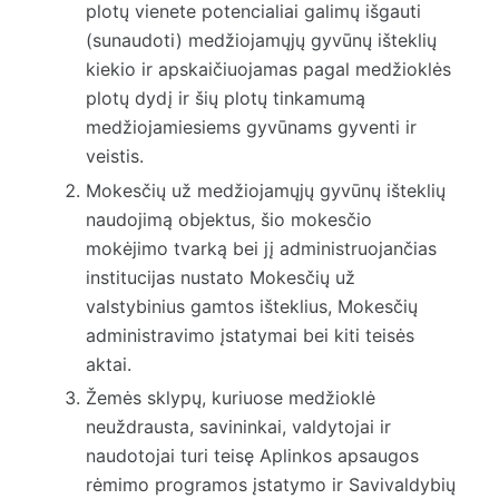
plotų vienete potencialiai galimų išgauti
(sunaudoti) medžiojamųjų gyvūnų išteklių
kiekio ir apskaičiuojamas pagal medžioklės
plotų dydį ir šių plotų tinkamumą
medžiojamiesiems gyvūnams gyventi ir
veistis.
Mokesčių už medžiojamųjų gyvūnų išteklių
naudojimą objektus, šio mokesčio
mokėjimo tvarką bei jį administruojančias
institucijas nustato Mokesčių už
valstybinius gamtos išteklius, Mokesčių
administravimo įstatymai bei kiti teisės
aktai.
Žemės sklypų, kuriuose medžioklė
neuždrausta, savininkai, valdytojai ir
naudotojai turi teisę Aplinkos apsaugos
rėmimo programos įstatymo ir Savivaldybių