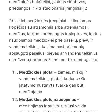
medžioklės bokšteliai, įvairios slėptuvės,
priedangos ir kiti stacionarūs įrenginiai; 2
2) laikini medžioklės įrenginiai – kilnojamos
kopėčios su atramomis arba atremiamos į
medžius, laikinos priedangos ir slėptuvės, kurios
naudojamos medžioklei prie pasėlių, pievų ir
vandens telkinių, kai imamasi priemonių
apsaugoti pasėlius, pievas ar vandens telkinius
nuo žvėrių daromos žalos tam tikru metų laiku.
Medžioklės plotai
– žemės, miškų ir
vandens telkinių plotai, kuriuose šio
Įstatymo nustatyta tvarka gali būti
medžiojama.
Medžioklės plotų naudojimas
–
medžiojimas ir su juo susijusi veikla