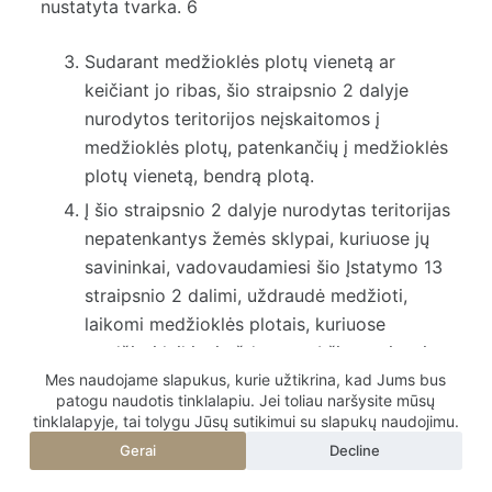
nustatyta tvarka. 6
Sudarant medžioklės plotų vienetą ar
keičiant jo ribas, šio straipsnio 2 dalyje
nurodytos teritorijos neįskaitomos į
medžioklės plotų, patenkančių į medžioklės
plotų vienetą, bendrą plotą.
Į šio straipsnio 2 dalyje nurodytas teritorijas
nepatenkantys žemės sklypai, kuriuose jų
savininkai, vadovaudamiesi šio Įstatymo 13
straipsnio 2 dalimi, uždraudė medžioti,
laikomi medžioklės plotais, kuriuose
medžioti laikinai uždrausta. Į šio straipsnio
2 dalyje nurodytas teritorijas nepatenkantys
Mes naudojame slapukus, kurie užtikrina, kad Jums bus
patogu naudotis tinklalapiu. Jei toliau naršysite mūsų
žemės sklypai, kurių savininkai šio Įstatymo
tinklalapyje, tai tolygu Jūsų sutikimui su slapukų naudojimu.
13 straipsnio 2 dalyje nustatyta tvarka
Gerai
Decline
pateikė sprendimą nustatyti papildomas