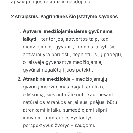
apsauga ir jos racionaliu naudojimu.
2 straipsnis. Pagrindinės šio Įstatymo sąvokos
Aptvarai medžiojamiesiems gyvūnams
laikyti
– teritorijos, aptvertos taip, kad
medžiojamieji gyvūnai, kuriems laikyti šie
aptvarai yra paruošti, negalėtų iš jų pabėgti,
o laisvėje gyvenantys medžiojamieji
gyvūnai negalėtų į juos patekti.
Atrankinė medžioklė
– medžiojamųjų
gyvūnų medžiojimas pagal tam tikrą
eiliškumą, siekiant užtikrinti, kad, nesant
natūralios atrankos ar jai susilpnėjus, būtų
atrenkami ir laiku sumedžiojami silpni
individai, o gerai besivystantys,
perspektyvūs žvėrys – saugomi.