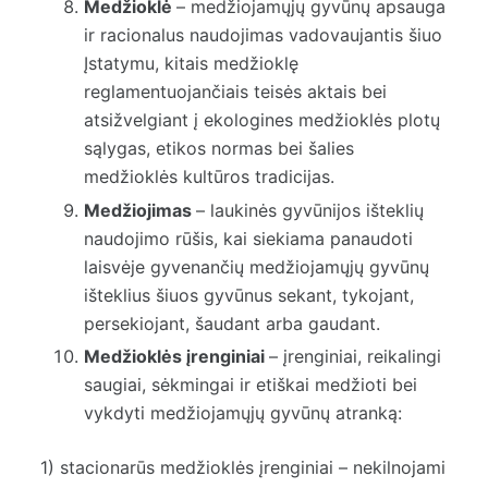
Medžioklė
– medžiojamųjų gyvūnų apsauga
ir racionalus naudojimas vadovaujantis šiuo
Įstatymu, kitais medžioklę
reglamentuojančiais teisės aktais bei
atsižvelgiant į ekologines medžioklės plotų
sąlygas, etikos normas bei šalies
medžioklės kultūros tradicijas.
Medžiojimas
– laukinės gyvūnijos išteklių
naudojimo rūšis, kai siekiama panaudoti
laisvėje gyvenančių medžiojamųjų gyvūnų
išteklius šiuos gyvūnus sekant, tykojant,
persekiojant, šaudant arba gaudant.
Medžioklės įrenginiai
– įrenginiai, reikalingi
saugiai, sėkmingai ir etiškai medžioti bei
vykdyti medžiojamųjų gyvūnų atranką:
1) stacionarūs medžioklės įrenginiai – nekilnojami