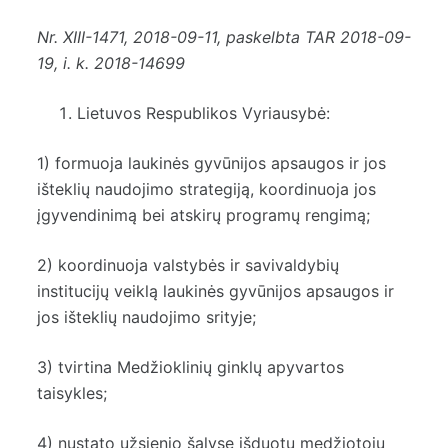
Nr.
XIII-1471
, 2018-09-11, paskelbta TAR 2018-09-
19, i. k. 2018-14699
Lietuvos Respublikos Vyriausybė:
1) formuoja laukinės gyvūnijos apsaugos ir jos
išteklių naudojimo strategiją, koordinuoja jos
įgyvendinimą bei atskirų programų rengimą;
2) koordinuoja valstybės ir savivaldybių
institucijų veiklą laukinės gyvūnijos apsaugos ir
jos išteklių naudojimo srityje;
3) tvirtina Medžioklinių ginklų apyvartos
taisykles;
4) nustato užsienio šalyse išduotų medžiotojų