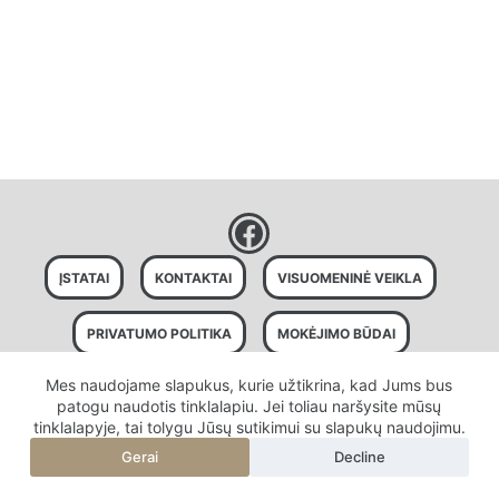
ĮSTATAI
KONTAKTAI
VISUOMENINĖ VEIKLA
PRIVATUMO POLITIKA
MOKĖJIMO BŪDAI
Mes naudojame slapukus, kurie užtikrina, kad Jums bus
SLAPUKŲ POLITIKA
patogu naudotis tinklalapiu. Jei toliau naršysite mūsų
tinklalapyje, tai tolygu Jūsų sutikimui su slapukų naudojimu.
Gerai
Decline
Visos teisės saugomos © 2026 "Mūsų privati žemė"