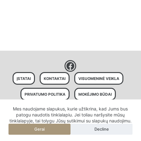
ĮSTATAI
KONTAKTAI
VISUOMENINĖ VEIKLA
PRIVATUMO POLITIKA
MOKĖJIMO BŪDAI
Mes naudojame slapukus, kurie užtikrina, kad Jums bus
SLAPUKŲ POLITIKA
patogu naudotis tinklalapiu. Jei toliau naršysite mūsų
tinklalapyje, tai tolygu Jūsų sutikimui su slapukų naudojimu.
Gerai
Decline
Visos teisės saugomos © 2026 "Mūsų privati žemė"