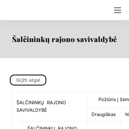
S
k
i
p
t
Šalčininkų rajono savivaldybė
o
c
o
n
t
Grįžti atgal
e
n
t
Požiūris į žem
ŠALČININKŲ RAJONO
SAVIVALDYBĖ
Draugiškas
N
ŠALČININKŲ RAJONO