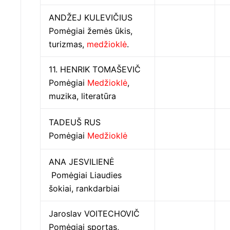
ANDŽEJ KULEVIČIUS
Pomėgiai žemės ūkis,
turizmas,
medžioklė
.
11. HENRIK TOMAŠEVIČ
Pomėgiai
Medžioklė
,
muzika, literatūra
TADEUŠ RUS
Pomėgiai
Medžioklė
ANA JESVILIENĖ
Pomėgiai Liaudies
šokiai, rankdarbiai
Jaroslav VOITECHOVIČ
Pomėgiai sportas,