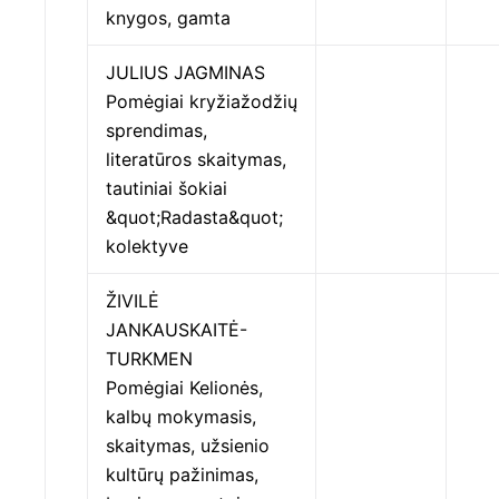
knygos, gamta
JULIUS JAGMINAS
Pomėgiai kryžiažodžių
sprendimas,
literatūros skaitymas,
tautiniai šokiai
&quot;Radasta&quot;
kolektyve
ŽIVILĖ
JANKAUSKAITĖ-
TURKMEN
Pomėgiai Kelionės,
kalbų mokymasis,
skaitymas, užsienio
kultūrų pažinimas,