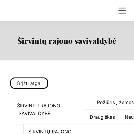
S
k
i
p
t
Širvintų rajono savivaldybė
o
c
o
n
t
Grįžti atgal
e
n
t
Požiūris į žemės
ŠIRVINTŲ RAJONO
SAVIVALDYBĖ
Draugiškas
Neu
ŠIRVINTŲ RAJONO