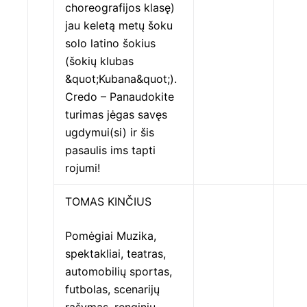
choreografijos klasę)
jau keletą metų šoku
solo latino šokius
(šokių klubas
&quot;Kubana&quot;).
Credo – Panaudokite
turimas jėgas savęs
ugdymui(si) ir šis
pasaulis ims tapti
rojumi!
TOMAS KINČIUS
Pomėgiai Muzika,
spektakliai, teatras,
automobilių sportas,
futbolas, scenarijų