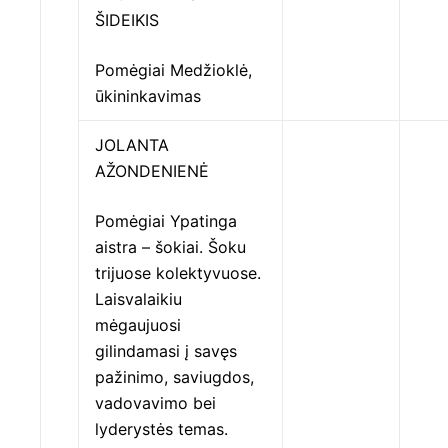
ŠIDEIKIS
Pomėgiai Medžioklė,
ūkininkavimas
JOLANTA
AŽONDENIENĖ
Pomėgiai Ypatinga
aistra – šokiai. Šoku
trijuose kolektyvuose.
Laisvalaikiu
mėgaujuosi
gilindamasi į savęs
pažinimo, saviugdos,
vadovavimo bei
lyderystės temas.