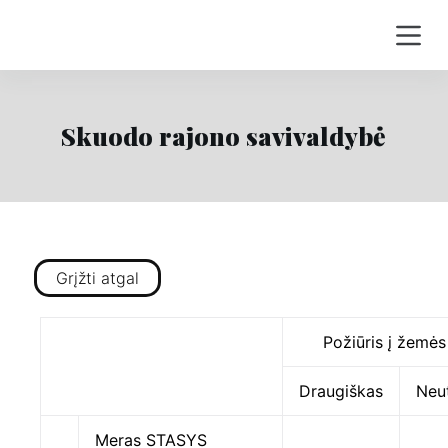
S
k
i
p
t
Skuodo rajono savivaldybė
o
c
o
n
t
Grįžti atgal
e
n
t
Požiūris į žemės
Draugiškas
Neut
Meras STASYS