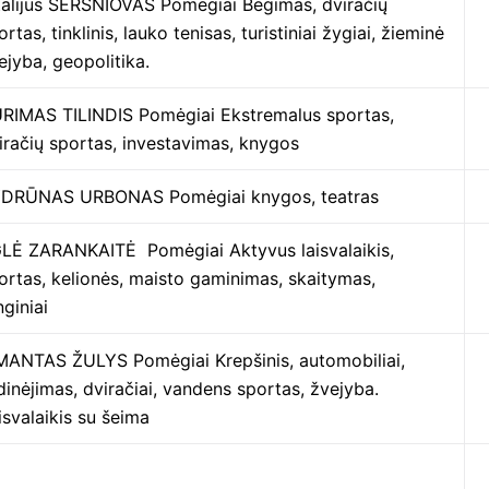
talijus ŠERŠNIOVAS Pomėgiai Bėgimas, dviračių
ortas, tinklinis, lauko tenisas, turistiniai žygiai, žieminė
ejyba, geopolitika.
RIMAS TILINDIS Pomėgiai Ekstremalus sportas,
iračių sportas, investavimas, knygos
DRŪNAS URBONAS Pomėgiai knygos, teatras
LĖ ZARANKAITĖ Pomėgiai Aktyvus laisvalaikis,
ortas, kelionės, maisto gaminimas, skaitymas,
nginiai
MANTAS ŽULYS Pomėgiai Krepšinis, automobiliai,
idinėjimas, dviračiai, vandens sportas, žvejyba.
isvalaikis su šeima