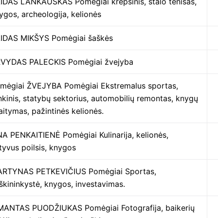
IDAS LANKAUSKAS Pomėgiai krepšinis, stalo tenisas,
ygos, archeologija, kelionės
IDAS MIKŠYS Pomėgiai šaškės
VYDAS PALECKIS Pomėgiai žvejyba
mėgiai ŽVEJYBA Pomėgiai Ekstremalus sportas,
nkinis, statybų sektorius, automobilių remontas, knygų
aitymas, pažintinės kelionės.
NA PENKAITIENĖ Pomėgiai Kulinarija, kelionės,
tyvus poilsis, knygos
RTYNAS PETKEVIČIUS Pomėgiai Sportas,
škininkystė, knygos, investavimas.
MANTAS PUODŽIUKAS Pomėgiai Fotografija, baikerių