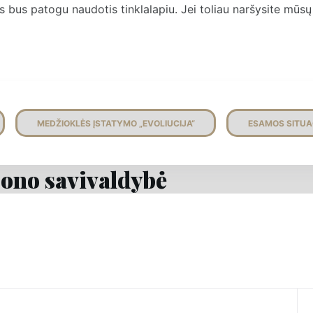
bus patogu naudotis tinklalapiu. Jei toliau naršysite mūsų t
MEDŽIOKLĖS ĮSTATYMO „EVOLIUCIJA“
ESAMOS SITUA
jono savivaldybė