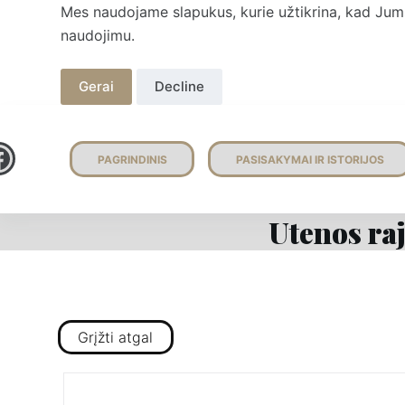
Mes naudojame slapukus, kurie užtikrina, kad Jums 
S
naudojimu.
k
i
Gerai
Decline
p
t
o
PAGRINDINIS
PASISAKYMAI IR ISTORIJOS
c
o
n
Utenos ra
t
e
n
t
Grįžti atgal