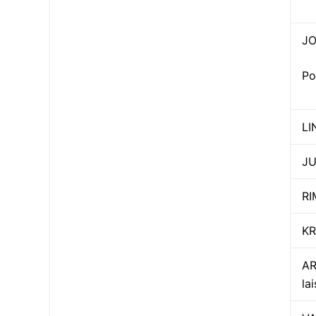
JO
Po
LI
JU
RI
KR
AR
lai