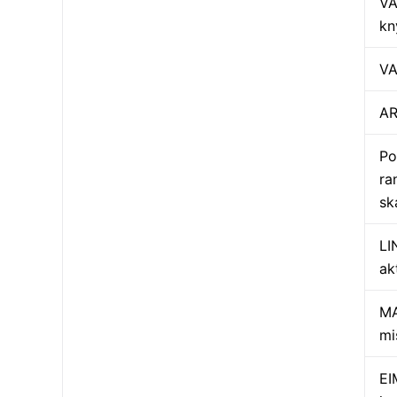
VA
kn
VA
AR
Po
ra
sk
LI
ak
MA
mi
EI