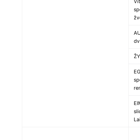
Vi
sp
žv
AU
dv
ŽY
EG
sp
re
EI
sl
La