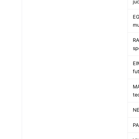
ju
EG
mu
RA
sp
EI
fu
MA
te
NE
PA