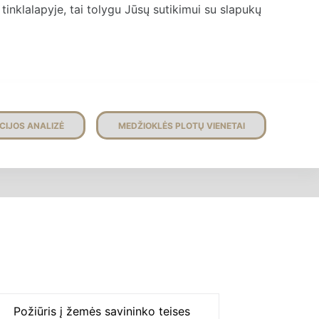
inklalapyje, tai tolygu Jūsų sutikimui su slapukų
CIJOS ANALIZĖ
MEDŽIOKLĖS PLOTŲ VIENETAI
Požiūris į žemės savininko teises