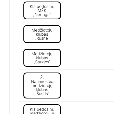
Klaipėdos m.
MŽK
„Neringa”
Medžiotojų
klubas
„Rusnė”
Medžiotojų
klubas
„Saugos”
Ž.
Naumiesčio
medžiotojų
klubas
„Šustis”
Klaipėdos m.
medžiotojų ir