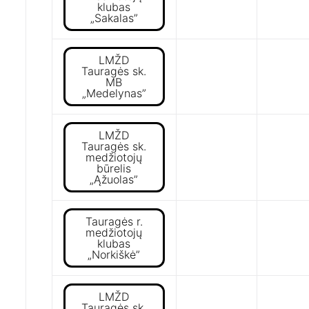
klubas
„Sakalas”
LMŽD
Tauragės sk.
MB
„Medelynas”
LMŽD
Tauragės sk.
medžiotojų
būrelis
„Ąžuolas”
Tauragės r.
medžiotojų
klubas
„Norkiškė”
LMŽD
Tauragės sk.