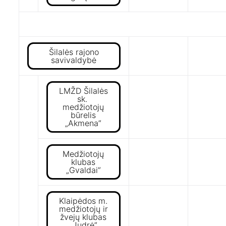
Šilalės rajono
savivaldybė
LMŽD Šilalės
sk.
medžiotojų
būrelis
„Akmena”
Medžiotojų
klubas
„Gvaldai”
Klaipėdos m.
medžiotojų ir
žvejų klubas
„Judrė”