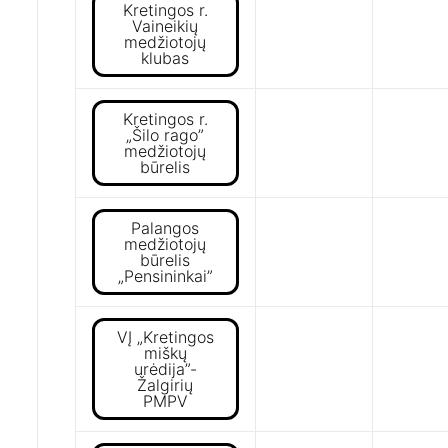
Kretingos r.
Vaineikių
medžiotojų
klubas
Kretingos r.
„Šilo rago”
medžiotojų
būrelis
Palangos
medžiotojų
būrelis
„Pensininkai”
VĮ „Kretingos
miškų
urėdija”-
Žalgirių
PMPV