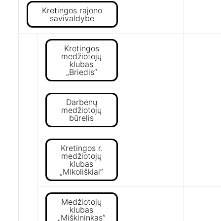
Kretingos rajono
savivaldybė
Kretingos
medžiotojų
klubas
„Briedis”
Darbėnų
medžiotojų
būrelis
Kretingos r.
medžiotojų
klubas
„Mikoliškiai”
Medžiotojų
klubas
„Miškininkas”