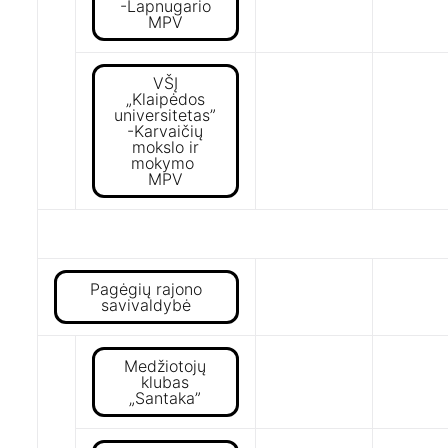
-Lapnugario
MPV
VŠĮ
„Klaipėdos
universitetas”
-Karvaičių
mokslo ir
mokymo
MPV
Pagėgių rajono
savivaldybė
Medžiotojų
klubas
„Santaka”