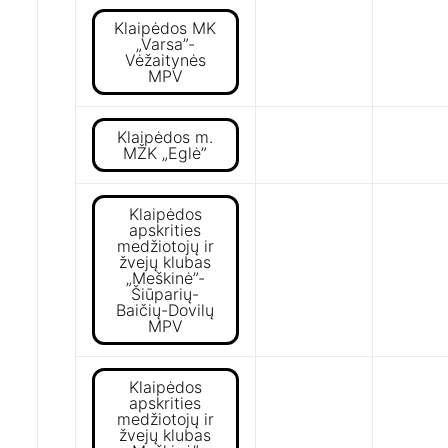
Klaipėdos MK
„Varsa”-
Vėžaitynės
MPV
Klaipėdos m.
MŽK „Eglė”
Klaipėdos
apskrities
medžiotojų ir
žvejų klubas
„Meškinė”-
Šiūparių-
Baičių-Dovilų
MPV
Klaipėdos
apskrities
medžiotojų ir
žvejų klubas