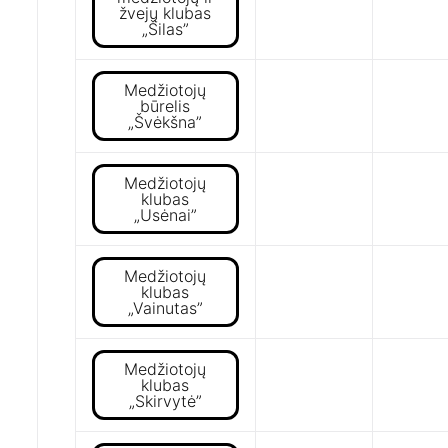
žvejų klubas
„Šilas”
Medžiotojų
būrelis
„Švėkšna”
Medžiotojų
klubas
„Usėnai”
Medžiotojų
klubas
„Vainutas”
Medžiotojų
klubas
„Skirvytė”