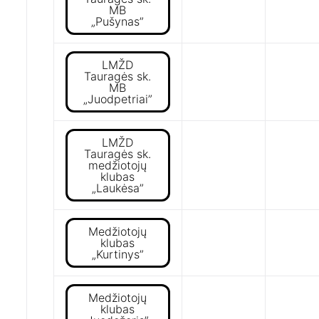
MB
„Pušynas”
LMŽD
Tauragės sk.
MB
„Juodpetriai”
LMŽD
Tauragės sk.
medžiotojų
klubas
„Laukėsa”
Medžiotojų
klubas
„Kurtinys”
Medžiotojų
klubas