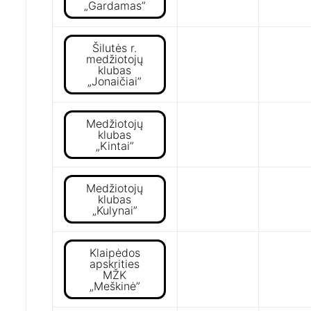
„Gardamas”
Šilutės r.
medžiotojų
klubas
„Jonaičiai”
Medžiotojų
klubas
„Kintai”
Medžiotojų
klubas
„Kulynai”
Klaipėdos
apskrities
MŽK
„Meškinė”