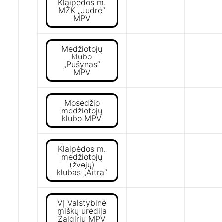
Klaipėdos m.
MŽK „Judrė”
MPV
Medžiotojų
klubo
„Pušynas”
MPV
Mosėdžio
medžiotojų
klubo MPV
Klaipėdos m.
medžiotojų
(žvejų)
klubas „Aitra”
VĮ Valstybinė
miškų urėdija
Žalgirių MPV