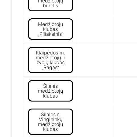
medžiotojų
būrelis
Medžiotojų
klubas
„Piliakalnis”
Klaipėdos m.
medžiotojų ir
žvejų klubas
„Ragas”
Šilalės
medžiotojų
klubas
Šilalės r.
Vingininkų
medžiotojų
klubas