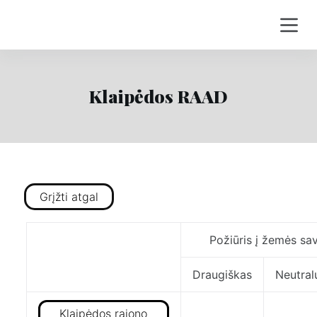
S
k
i
p
t
Klaipėdos RAAD
o
c
o
n
t
Grįžti atgal
e
n
t
Požiūris į žemės sav
Draugiškas
Neutral
Klaipėdos rajono