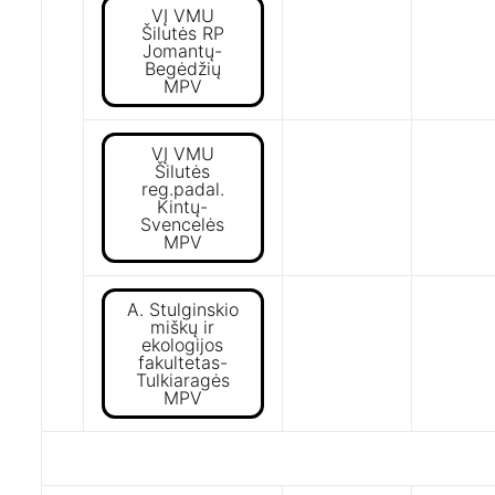
VĮ VMU
Šilutės RP
Jomantų-
Begėdžių
MPV
VĮ VMU
Šilutės
reg.padal.
Kintų-
Svencelės
MPV
A. Stulginskio
miškų ir
ekologijos
fakultetas-
Tulkiaragės
MPV