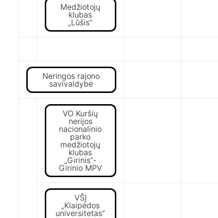
Medžiotojų
klubas
„Lūšis”
Neringos rajono
savivaldybė
VO Kuršių
nerijos
nacionalinio
parko
medžiotojų
klubas
„Girinis”-
Girinio MPV
VŠĮ
„Klaipėdos
universitetas”