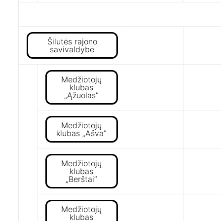
Šilutės rajono
savivaldybė
Medžiotojų
klubas
„Ąžuolas”
Medžiotojų
klubas „Ašva”
Medžiotojų
klubas
„Berštai”
Medžiotojų
klubas