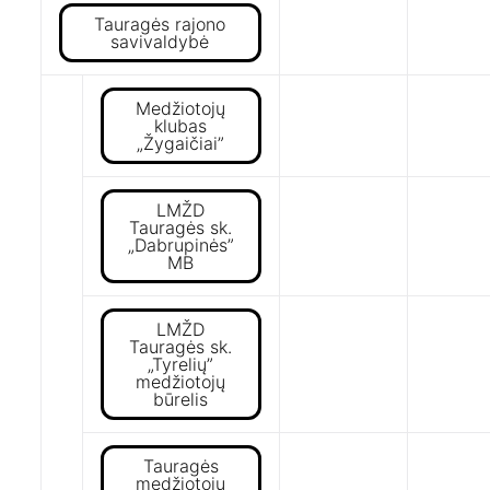
Tauragės rajono
savivaldybė
Medžiotojų
klubas
„Žygaičiai”
LMŽD
Tauragės sk.
„Dabrupinės”
MB
LMŽD
Tauragės sk.
„Tyrelių”
medžiotojų
būrelis
Tauragės
medžiotojų