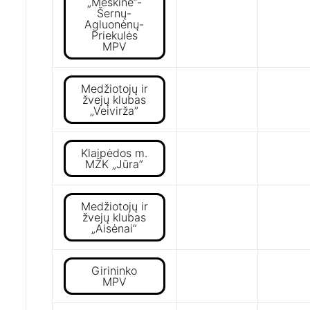
„Meškinė”-
Šernų-
Agluonėnų-
Priekulės
MPV
Medžiotojų ir
žvejų klubas
„Veivirža”
Klaipėdos m.
MŽK „Jūra”
Medžiotojų ir
žvejų klubas
„Aisėnai”
Girininko
MPV