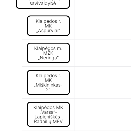
savivaldybė
Klaipėdos r.
MK
„Ašpurviai”
Klaipėdos m.
MŽK
„Neringa”
Klaipėdos r.
MK
„Miškininkas-
2”
Klaipėdos MK
„Varsa”-
Lapieniškės-
Radailių MPV