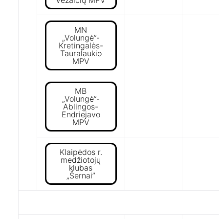
Vėžaičių MPV
MN
„Volungė”-
Kretingalės-
Tauralaukio
MPV
MB
„Volungė”-
Ablingos-
Endriejavo
MPV
Klaipėdos r.
medžiotojų
klubas
„Šernai”