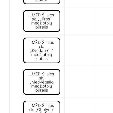
LMŽD Šilalės
sk. „Jūros”
medžiotojų
būrelis
LMŽD Šilalės
sk.
„Kvėdarnos”
medžiotojų
klubas
LMŽD Šilalės
sk.
„Medvėgalio
medžiotojų
būrelis
LMŽD Šilalės
sk. „Obelyno”