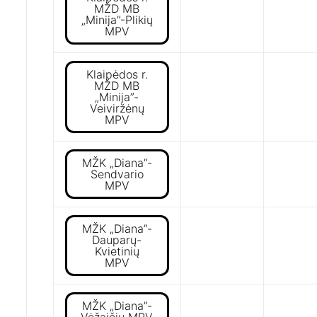
MŽD MB
„Minija”-Plikių
MPV
Klaipėdos r.
MŽD MB
„Minija”-
Veiviržėnų
MPV
MŽK „Diana”-
Sendvario
MPV
MŽK „Diana”-
Dauparų-
Kvietinių
MPV
MŽK „Diana”-